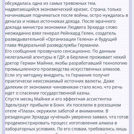
обсуждалась одна из самых тревожных тем,
надвигающийся экономический кризис. Страна, только
начинавшая подниматься после войны, остро нуждалась в
деньгах и новых источниках дохода. После мрачного
доклада министра экономики Людвига Эрхарда слово
неожиданно взял генерал Рейнхард Гелен, создатель
разведывательной «Организации Гелена» и будущий
глава Федеральной разведслужбы Германии.
Его сообщение прозвучало сенсационно. По данным
нелегальной агентуры в ГДР, в Берлине проживает некий
доктор Герман Майнке, якобы разработавший технологию
промышленного производства искусственных алмазов.
Если эту методику внедрить, то Германия получит
практически неиссякаемый источник валюты. Даже
далеким от экономики чиновникам стало ясно, что речь
идет о спасении государственной казны.
Спустя месяц Майнке и его эффектная ассистентка
Эдельтраут прибыли в Бонн. Их поселили в роскошном
отеле «Плаза», окружили заботой и вниманием. В
резиденции Эрхарда «учёный» уверенно заявил, что готов
продемонстрировать процесс изготовления алмаза в
лабораторных условиях. По его словам, требовались лишь