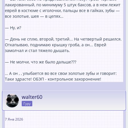
лакированный, по минимуму 5 штук баксов, а в нем лежит
еврей в костюме с иголочки, пальцы все в гайках, зубы —
все золотые, шея — в цепях…
— Ну, и?
— День не сплю, второй, третий... На четвертый решился.
Откапываю, поднимаю крышку гроба, а он... Еврей
замолчал и стал тяжело дышать.
— Не молчи, что же было дальше???
… А он , , улыбается во все свои золотые зубы и говорит:
Таки здрасте! ОБЭП - контрольное захоронение!
walter60
Гуру
7 Янв 2026