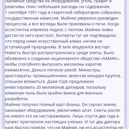
скромные средства на оборудование, уголь, графит и
реактивы, плюс небольшие расходы на содержание.
1 сентября 1951 года в секретной лаборатории собралась
государственная комиссия. Майнке уверенно руководил
процессом, а все взгляды были прикованы к печи. Когда
ассистентка извлекла поднос с пеплом, Майнке ловко
достал из него кристалл. Эксперты тут же подтвердили,
что перед ними искусственный алмаз, ничем не
уступающий природному. В зале воцарился восторг.
Новость быстро распространилась среди элиты. Было
объявлено о создании акционерного общества «ХАМАК»,
якобы способного выпускать миллионы каратов
ежемесячно. Деньги потекли рекой. Министры,
аристократы, промышленники, включая концерн Круппа,
спешили вложиться. Даже США предложили
инвестировать 20 миллионов долларов, поскольку
алмазная пыль была крайне важна для военных
разработок.
Майнке получил полный карт-бланш. Он скупал землю,
заказывал оборудование, увеличивал штат. Сметы росли,
но никого это не настораживало. Лишь спустя два года в
проект пригласили настоящих учёных. И тут два доктора
наук быстро поняли, что ни Майнке, ни его ассистентка не