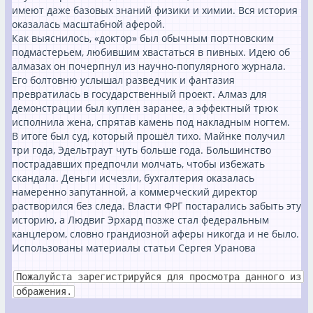
имеют даже базовых знаний физики и химии. Вся история
оказалась масштабной аферой.
Как выяснилось, «доктор» был обычным портновским
подмастерьем, любившим хвастаться в пивных. Идею об
алмазах он почерпнул из научно-популярного журнала.
Его болтовню услышал разведчик и фантазия
превратилась в государственный проект. Алмаз для
демонстрации был куплен заранее, а эффектный трюк
исполнила жена, спрятав камень под накладным ногтем.
В итоге был суд, который прошёл тихо. Майнке получил
три года, Эдельтраут чуть больше года. Большинство
пострадавших предпочли молчать, чтобы избежать
скандала. Деньги исчезли, бухгалтерия оказалась
намеренно запутанной, а коммерческий директор
растворился без следа. Власти ФРГ постарались забыть эту
историю, а Людвиг Эрхард позже стал федеральным
канцлером, словно грандиозной аферы никогда и не было.
Использованы материалы статьи Сергея Уранова
Пожалуйста зарегистрируйся для просмотра данного из
ображения.