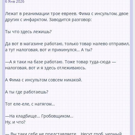
6 Янв 2026
Лежат в реанимации трое евреев. Фима с инсультом, двое
других с инфарктом. Заводится разговор:
Ты что здесь лежишь?
Да вот в магазине работаю, только товар налево отправил,
а тут налоговая, вот и прикинулся… А ты?
—А я таки на базе работаю. Тоже товар туда-сюда —
налоговая, вот и я здесь отлеживаюсь.
А Фима с инсультом совсем никакой.
А ты где работаешь?
Тот еле-еле, с натягом…
—На кладбище… Гробовщиком…
Ну, и что?
— Вы таки себе не представляете… Несут гроб, черный,