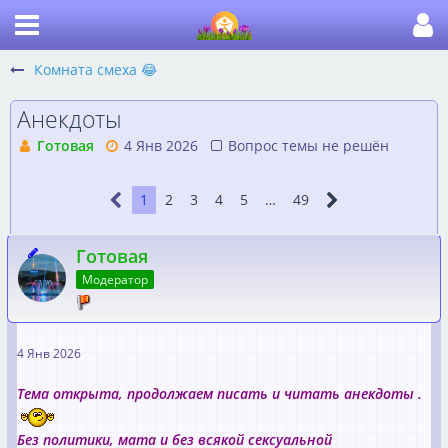
Комната смеха 😂
Анекдоты
Готовая
4 Янв 2026
Вопрос темы не решён
1
2
3
4
5
…
49
Готовая
Модератор
4 Янв 2026
Тема открыта, продолжаем писать и читать анекдоты .
Без политики, мата и без всякой сексуальной