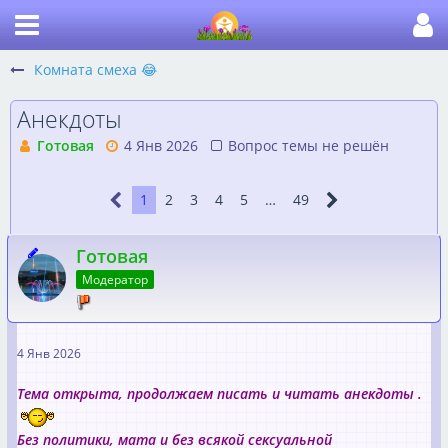
Комната смеха 😂
Анекдоты
Готовая
4 Янв 2026
Вопрос темы не решён
1
2
3
4
5
…
49
Готовая
Модератор
4 Янв 2026
Тема открыта, продолжаем писать и читать анекдоты .
Без политики, мата и без всякой сексуальной