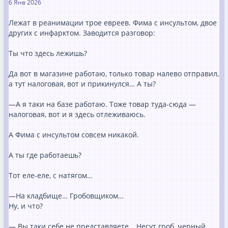
6 Янв 2026
Лежат в реанимации трое евреев. Фима с инсультом, двое
других с инфарктом. Заводится разговор:
Ты что здесь лежишь?
Да вот в магазине работаю, только товар налево отправил,
а тут налоговая, вот и прикинулся… А ты?
—А я таки на базе работаю. Тоже товар туда-сюда —
налоговая, вот и я здесь отлеживаюсь.
А Фима с инсультом совсем никакой.
А ты где работаешь?
Тот еле-еле, с натягом…
—На кладбище… Гробовщиком…
Ну, и что?
— Вы таки себе не представляете… Несут гроб, черный,