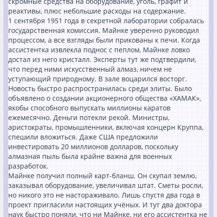
скромные средства на оборудование, уголь, графит и
реактивы, плюс небольшие расходы на содержание.
1 сентября 1951 года в секретной лаборатории собралась
государственная комиссия. Майнке уверенно руководил
процессом, а все взгляды были прикованы к печи. Когда
ассистентка извлекла поднос с пеплом, Майнке ловко
достал из него кристалл. Эксперты тут же подтвердили,
что перед ними искусственный алмаз, ничем не
уступающий природному. В зале воцарился восторг.
Новость быстро распространилась среди элиты. Было
объявлено о создании акционерного общества «ХАМАК»,
якобы способного выпускать миллионы каратов
ежемесячно. Деньги потекли рекой. Министры,
аристократы, промышленники, включая концерн Круппа,
спешили вложиться. Даже США предложили
инвестировать 20 миллионов долларов, поскольку
алмазная пыль была крайне важна для военных
разработок.
Майнке получил полный карт-бланш. Он скупал землю,
заказывал оборудование, увеличивал штат. Сметы росли,
но никого это не настораживало. Лишь спустя два года в
проект пригласили настоящих учёных. И тут два доктора
наук быстро поняли, что ни Майнке, ни его ассистентка не