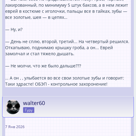
лакированный, по минимуму 5 штук баксов, а в нем лежит
еврей в костюме с иголочки, пальцы все в гайках, зубы —
все золотые, шея — в цепях…
— Ну, и?
— День не сплю, второй, третий... На четвертый решился.
Откапываю, поднимаю крышку гроба, а он... Еврей
замолчал и стал тяжело дышать.
— Не молчи, что же было дальше???
… А он , , улыбается во все свои золотые зубы и говорит:
Таки здрасте! ОБЭП - контрольное захоронение!
walter60
Гуру
7 Янв 2026