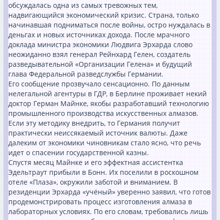
обсуждалась одна из самых тревожных тем,
надвигающийся экономический кризис. Страна, только
начинавшая подниматься после войны, остро нуждалась в
деньгах и новых источниках дохода. После мрачного
доклада министра экономики Людвига Эрхарда слово
неожиданно взял генерал Рейнхард Гелен, создатель
разведывательной «Организации Гелена» и будущий
глава Федеральной разведслужбы Германии.
Его сообщение прозвучало сенсационно. По данным
нелегальной агентуры в ГДР, в Берлине проживает некий
доктор Герман Майнке, якобы разработавший технологию
промышленного производства искусственных алмазов.
Если эту методику внедрить, то Германия получит
практически неиссякаемый источник валюты. Даже
далеким от экономики чиновникам стало ясно, что речь
идет о спасении государственной казны.
Спустя месяц Майнке и его эффектная ассистентка
Эдельтраут прибыли в Бонн. Их поселили в роскошном
отеле «Плаза», окружили заботой и вниманием. В
резиденции Эрхарда «учёный» уверенно заявил, что готов
продемонстрировать процесс изготовления алмаза в
лабораторных условиях. По его словам, требовались лишь