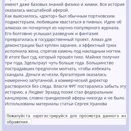
имеют даже базовых знаний физики и химии. Вся история
оказалась масштабной аферой.
Как выяснилось, «доктор» был обычным портновским
подмастерьем, любившим хвастаться в пивных. Идею об
алмазах он почерпнул из научно-популярного журнала.
Его болтовню услышал разведчик и фантазия
превратилась в государственный проект. Алмаз для
демонстрации был куплен заранее, а эффектный трюк
исполнила жена, спрятав камень под накладным ногтем.
В итоге был суд, который прошёл тихо. Майнке получил
три года, Эдельтраут чуть больше года. Большинство
пострадавших предпочли молчать, чтобы избежать
скандала. Деньги исчезли, бухгалтерия оказалась
намеренно запутанной, а коммерческий директор
растворился без следа. Власти ФРГ постарались забыть эту
историю, а Людвиг Эрхард позже стал федеральным
канцлером, словно грандиозной аферы никогда и не было.
Использованы материалы статьи Сергея Уранова
Пожалуйста зарегистрируйся для просмотра данного из
ображения.