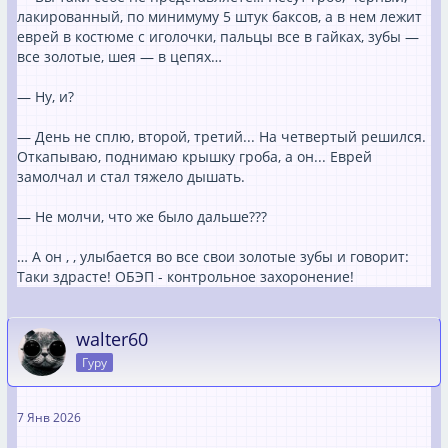
лакированный, по минимуму 5 штук баксов, а в нем лежит
еврей в костюме с иголочки, пальцы все в гайках, зубы —
все золотые, шея — в цепях…
— Ну, и?
— День не сплю, второй, третий... На четвертый решился.
Откапываю, поднимаю крышку гроба, а он... Еврей
замолчал и стал тяжело дышать.
— Не молчи, что же было дальше???
… А он , , улыбается во все свои золотые зубы и говорит:
Таки здрасте! ОБЭП - контрольное захоронение!
walter60
Гуру
7 Янв 2026