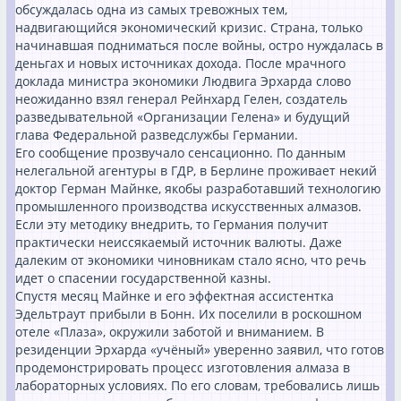
обсуждалась одна из самых тревожных тем,
надвигающийся экономический кризис. Страна, только
начинавшая подниматься после войны, остро нуждалась в
деньгах и новых источниках дохода. После мрачного
доклада министра экономики Людвига Эрхарда слово
неожиданно взял генерал Рейнхард Гелен, создатель
разведывательной «Организации Гелена» и будущий
глава Федеральной разведслужбы Германии.
Его сообщение прозвучало сенсационно. По данным
нелегальной агентуры в ГДР, в Берлине проживает некий
доктор Герман Майнке, якобы разработавший технологию
промышленного производства искусственных алмазов.
Если эту методику внедрить, то Германия получит
практически неиссякаемый источник валюты. Даже
далеким от экономики чиновникам стало ясно, что речь
идет о спасении государственной казны.
Спустя месяц Майнке и его эффектная ассистентка
Эдельтраут прибыли в Бонн. Их поселили в роскошном
отеле «Плаза», окружили заботой и вниманием. В
резиденции Эрхарда «учёный» уверенно заявил, что готов
продемонстрировать процесс изготовления алмаза в
лабораторных условиях. По его словам, требовались лишь