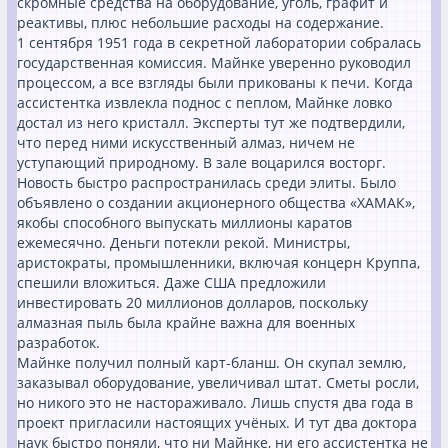
скромные средства на оборудование, уголь, графит и
реактивы, плюс небольшие расходы на содержание.
1 сентября 1951 года в секретной лаборатории собралась
государственная комиссия. Майнке уверенно руководил
процессом, а все взгляды были прикованы к печи. Когда
ассистентка извлекла поднос с пеплом, Майнке ловко
достал из него кристалл. Эксперты тут же подтвердили,
что перед ними искусственный алмаз, ничем не
уступающий природному. В зале воцарился восторг.
Новость быстро распространилась среди элиты. Было
объявлено о создании акционерного общества «ХАМАК»,
якобы способного выпускать миллионы каратов
ежемесячно. Деньги потекли рекой. Министры,
аристократы, промышленники, включая концерн Круппа,
спешили вложиться. Даже США предложили
инвестировать 20 миллионов долларов, поскольку
алмазная пыль была крайне важна для военных
разработок.
Майнке получил полный карт-бланш. Он скупал землю,
заказывал оборудование, увеличивал штат. Сметы росли,
но никого это не настораживало. Лишь спустя два года в
проект пригласили настоящих учёных. И тут два доктора
наук быстро поняли, что ни Майнке, ни его ассистентка не