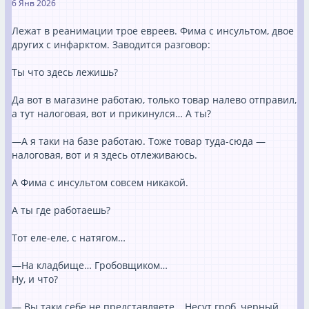
6 Янв 2026
Лежат в реанимации трое евреев. Фима с инсультом, двое
других с инфарктом. Заводится разговор:
Ты что здесь лежишь?
Да вот в магазине работаю, только товар налево отправил,
а тут налоговая, вот и прикинулся… А ты?
—А я таки на базе работаю. Тоже товар туда-сюда —
налоговая, вот и я здесь отлеживаюсь.
А Фима с инсультом совсем никакой.
А ты где работаешь?
Тот еле-еле, с натягом…
—На кладбище… Гробовщиком…
Ну, и что?
— Вы таки себе не представляете… Несут гроб, черный,