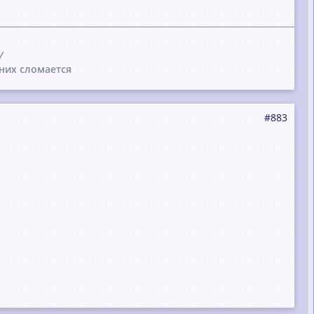
/
них сломается
#883