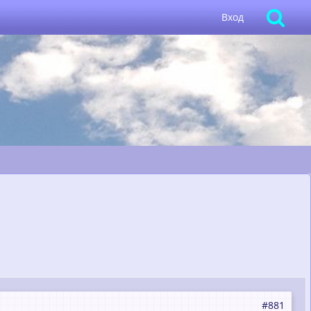
Вход
#881