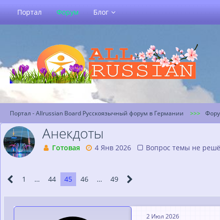
Портал
Форум
Блог
Портал - Allrussian Board Русскоязычный форум в Германии
Фор
Анекдоты
Готовая
4 Янв 2026
Вопрос темы не реш
1
…
44
45
46
…
49
2 Июл 2026