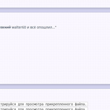
евский
walter60 и всё опошлил..."
стрируйся для просмотра прикрепленного файла.
стрируйся для просмотра прикрепленного файла.