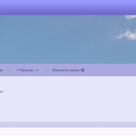
ум
-= Разное.. =-
Комната смеха 😂
ён