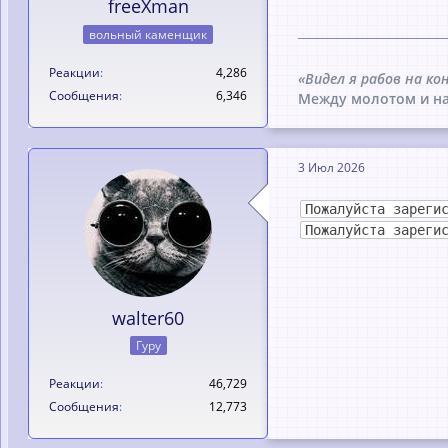
freeXman
вольный каменщик
Реакции
4,286
«Видел я рабов на ко
Сообщения
6,346
Между молотом и на
3 Июл 2026
Пожалуйста зареги
Пожалуйста зареги
walter60
Гуру
Реакции
46,729
Сообщения
12,773