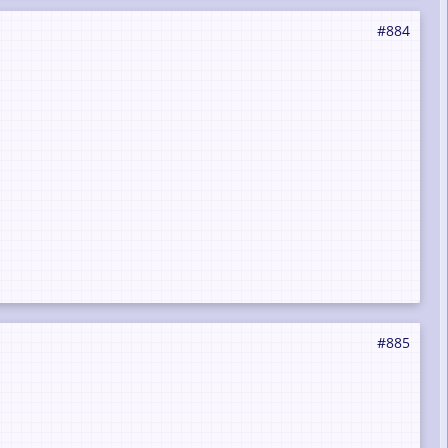
#884
#885