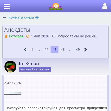
Комната смеха 😂
Анекдоты
Готовая
4 Янв 2026
Вопрос темы не решён
1
…
44
45
46
…
49
freeXman
вольный каменщик
2 Июл 2026
)))))))))))))))))
Пожалуйста зарегистрируйся для просмотра прикреплен