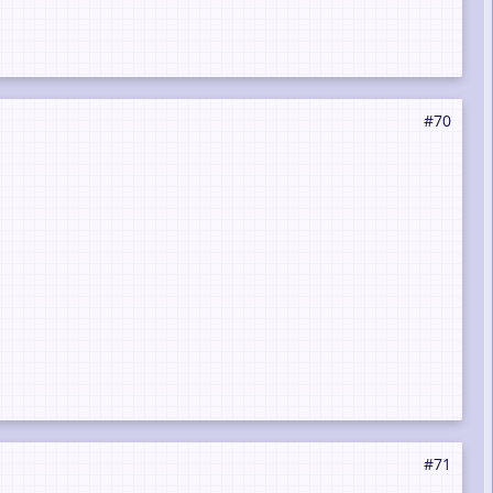
#70
#71