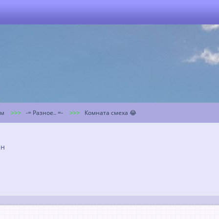
ум
-= Разное.. =-
Комната смеха 😂
ён