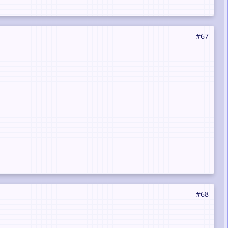
#67
#68