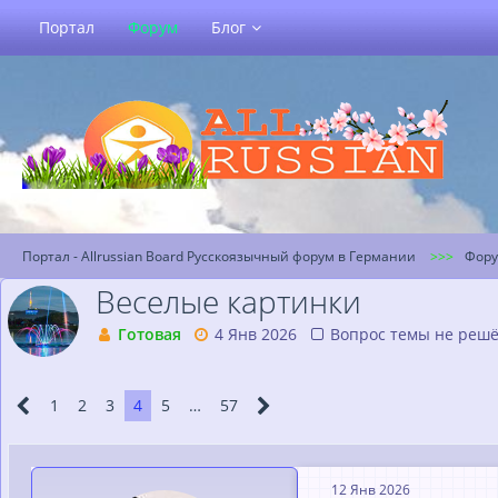
Портал
Форум
Блог
Портал - Allrussian Board Русскоязычный форум в Германии
Фор
Веселые картинки
Готовая
4 Янв 2026
Вопрос темы не реш
1
2
3
4
5
…
57
12 Янв 2026