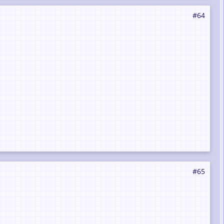
#64
#65