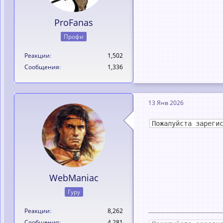
ProFanas
Профи
Реакции
1,502
Сообщения
1,336
13 Янв 2026
Пожалуйста зареги
WebManiac
Гуру
Реакции
8,262
Сообщения
4,281