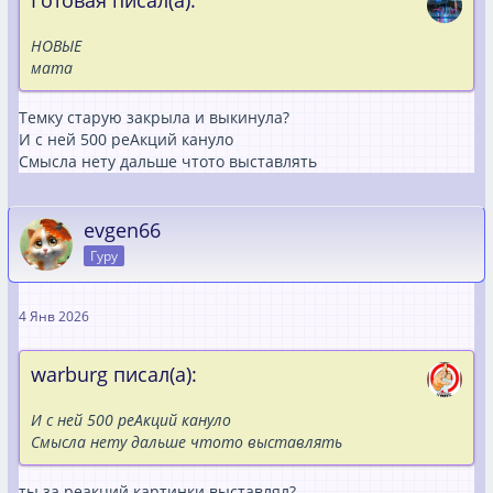
НОВЫЕ
мата
Темку старую закрыла и выкинула?
И с ней 500 реАкций кануло
Смысла нету дальше чтото выставлять
evgen66
Гуру
4 Янв 2026
warburg писал(а):
И с ней 500 реАкций кануло
Смысла нету дальше чтото выставлять
ты за реакций картинки выставлял?