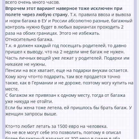
всего очень много часов.
Впрочем этот вариант наверное тоже исключен при
полете через любую страну.
Т.к. правила ввоза и вывоза
и норм багажа в ЕУ и России абсолютно разные, багажный
контроль нужно будет в любых вариантах проходить 2
раза на обоих границах. Этого не избежать.
Относительно багажа.
Т.к. я должен каждый год посещать родителей, то давно
пришел к выводу, что на 2 недели мне багаж не нужен.
Часть личных вещей уже лежат у родителей. Подарки им
никакие не нужны.
Пенсии на все хватает, еще на подарки внукам остается.
Кому хочу что=то подарить, там все продается точно
также, как в Германии и не дороже, поэтому могу купить на
месте.
С багажом же привязан к одному месту, тогда от багажа
уже никуда не отойти.
Если бы жена тоже летела, ей пришлось бы брать багаж. У
женщин запросы выше.
Кто=то любит летать за 1500 евро на человека.
Но не все могут себе это позволить, поэтому я описал
более бюджетный вариант от 300 евро в сумме в оба