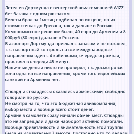
Летел из Дортмунда с венгерской авиакомпанией WIZZ
без багажа с одним рюкзаком.
Билеты брал за 1месяц подбирал по их цене, по их
стоимости как до Еревана, так и дальше в Россию.
Компромиссное решение было, 40 евро до Армении и 8
000руб (80 евро) дальше в Россию.
В аэропорт Дортмунда приехал с запасом и не пожалел,
т.к. паспортный контроль на все международные
направления один с 4 кабинками, очередь огромная,
простоял в очереди 45 минут.
Наличные деньги никто не проверял, т.к. досмотровая
зона одна на все направления, кроме того европейских
санкций на Армению нет.
Стюард и стюардессы оказались армянскими, свободно
говорили по русски.
Не смотря на то, что это бюджетная авиакомпания,
выбор места и вообще всего стоит денег.
Армяне в самолете сразу начали обмен мест. Стюарды
это не запрещали и даже наоборот активно помогали.
Вообще приветливость и внимательность этой труппы
была на удивительной высоте. Постоянно что-то делали,