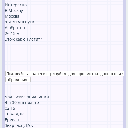
Интересно
В Москву
Москва
4 ⁠ч 30 ⁠м в пути
А обратно
2ч 15 м
Этож как он летит?
Пожалуйста зарегистрируйся для просмотра данного из
ображения.
Уральские авиалинии
4 ⁠ч 30 ⁠м в полёте
02:15
10 мая, вс
Ереван
Звартноц, EVN