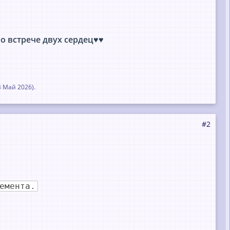
о встрече двух сердец♥♥
4 Май 2026
).
#2
емента.