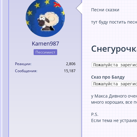
Песни сказки
тут буду постить пес
Kamen987
Снегурочк
Пессимист
Реакции
2,806
Пожалуйста зареги
Сообщения
15,187
Сказ про Балду
Пожалуйста зареги
у Макса Дивного оче
много хороших, все п
P.S.
Если тема не устраива