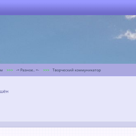
ум
-= Разное.. =-
Творческий коммуникатор
ешён