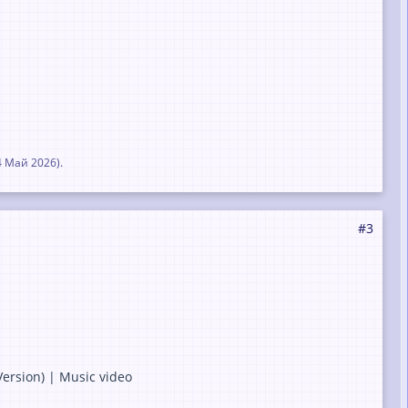
4 Май 2026
).
#3
rsion) | Music video