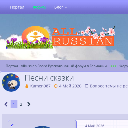
Портал
Форум
Блог
Портал - Allrussian Board Русскоязычный форум в Германии
Фор
Песни сказки
Kamen987
4 Май 2026
Вопрос темы не р
1
2
4 Май 2026