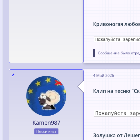
Кривоногая любов
Пожалуйста зареги
Сообщение было отред
4 Май 2026
Клип на песню "Ск
Пожалуйста зар
Kamen987
Пессимист
Золушка от Лешег