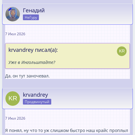
Генадий
НеГуру
7 Июл 2026
krvandrey писал(а):
Уже в Ингольштадте?
Да, он тут заночевал.
krvandrey
Продвинутый
7 Июл 2026
Я понял, ну что то уж слишком быстро наш крайс проплыл