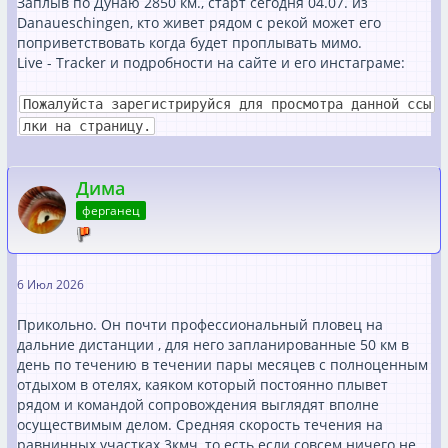
Заплыв по Дунаю 2850 км., старт сегодня 04.07. из
Danaueschingen, кто живет рядом с рекой может его
поприветствовать когда будет проплывать мимо.
Live - Tracker и подробности на сайте и его инстаграме:
Пожалуйста зарегистрируйся для просмотра данной ссы
лки на страницу.
Дима
ферганец
6 Июл 2026
Прикольно. Он почти профессиональный пловец на
дальние дистанции , для него запланированные 50 км в
день по течению в течении пары месяцев с полноценным
отдыхом в отелях, каяком который постоянно плывет
рядом и командой сопровождения выглядят вполне
осуществимым делом. Средняя скорость течения на
равнинных участках 3кмч, то есть если совсем ничего не