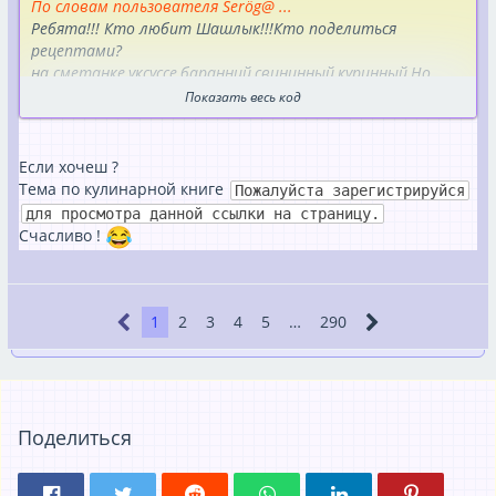
По словам пользователя Serög@ ...
Ребята!!! Кто любит Шашлык!!!Кто поделиться
рецептами?
на сметанке,уксуссе,баранний,свининный,куринный,Но
самое главное кто как Маринует????И с чем едят его?
Показать весь код
с Водочкой или Пивом?
Да чуть не забыл!!!! да и Салат к Шашлычку тож
пойдёт!!!
Если хочеш ?
Помидорки там..огурчики и лук свежий.
Тема по кулинарной книге
Пожалуйста зарегистрируйся
Вот я последниий раз на сухом вине делал...
для просмотра данной ссылки на страницу.
кому интересно можно поделиться...или пригласить на
Счасливо !
шашлык..
(открыт по рекомндации China2)
1
2
3
4
5
…
290
Поделиться