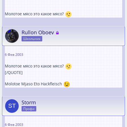
Молотое мясо это какое мясо?
Rullon Oboev
Школьник
6 Фев 2003
Молотое мясо это какое мясо?
[/QUOTE]
Molotoe Mjaso Eto Hackfleisch
Storm
Профи
6 Фев 2003