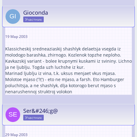
Gioconda
Участник
19 Мар 2003
Klassicheskij sredneaziaskij shashlyk delaetsja vsegda iz
molodogo barashka, zhirnogo. Kozlenok topzhe neploho.
Kavkazskij variant - bolee krupnymi kuskami iz svininy. Lichno
ja ne ljublju. Togda uzh luchshe iz kur.
Marinad ljublju iz vina, t.k. uksus menjaet vkus mjasa.
Molotoe mjaso ('?(') - eto ne mjaso, a farsh. Eto Hamburger
poluchitsja, a ne shashlyk, dlja kotorogo berut mjaso s
nenarushennoj struktroj volokon
Ser&#246;g@
Участник
29 Мар 2003