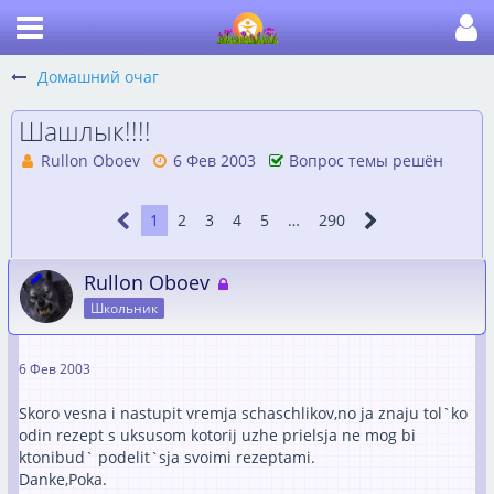
Домашний очаг
Шашлык!!!!
Rullon Oboev
6 Фев 2003
Вопрос темы решён
1
2
3
4
5
…
290
Rullon Oboev
Школьник
6 Фев 2003
Skoro vesna i nastupit vremja schaschlikov,no ja znaju tol`ko
odin rezept s uksusom kotorij uzhe prielsja ne mog bi
ktonibud` podelit`sja svoimi rezeptami.
Danke,Poka.