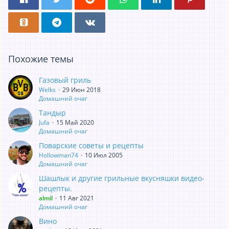
Похожие темы
Газовый гриль
Welks
29 Июн 2018
Домашний очаг
Тандыр
Jufa
15 Май 2020
Домашний очаг
Поварские советы и рецепты
Hollowman74
10 Июл 2005
Домашний очаг
Шашлык и другие грильные вкусняшки видео-
рецепты.
almil
11 Авг 2021
Домашний очаг
Вино