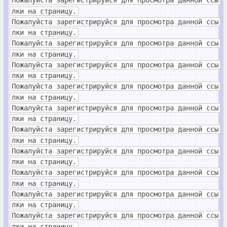
Пожалуйста зарегистрируйся для просмотра данной ссы
лки на страницу.
Пожалуйста зарегистрируйся для просмотра данной ссы
лки на страницу.
Пожалуйста зарегистрируйся для просмотра данной ссы
лки на страницу.
Пожалуйста зарегистрируйся для просмотра данной ссы
лки на страницу.
Пожалуйста зарегистрируйся для просмотра данной ссы
лки на страницу.
Пожалуйста зарегистрируйся для просмотра данной ссы
лки на страницу.
Пожалуйста зарегистрируйся для просмотра данной ссы
лки на страницу.
Пожалуйста зарегистрируйся для просмотра данной ссы
лки на страницу.
Пожалуйста зарегистрируйся для просмотра данной ссы
лки на страницу.
Пожалуйста зарегистрируйся для просмотра данной ссы
лки на страницу.
Пожалуйста зарегистрируйся для просмотра данной ссы
лки на страницу.