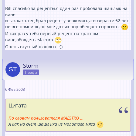
Bill спасибо за рецепты,я один раз пробовала шашлык на
вине
и так как отец брал рецепт у знакомого,а возврасте 62 лет
не все помнишь,он мне до сих пор обещает спросить.
И как раз у тебя первый рецепт на красном
вине,оболдеть.:sla :ura
Очень вкусный шашлык. :))
Storm
Профи
6 Фев 2003
Цитата
По словам пользователя MAESTRO ...
А как на счёт шашлыка из молотого мяса