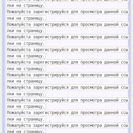
лки на страницу.
Пожалуйста зарегистрируйся для просмотра данной ссы
лки на страницу.
Пожалуйста зарегистрируйся для просмотра данной ссы
лки на страницу.
Пожалуйста зарегистрируйся для просмотра данной ссы
лки на страницу.
Пожалуйста зарегистрируйся для просмотра данной ссы
лки на страницу.
Пожалуйста зарегистрируйся для просмотра данной ссы
лки на страницу.
Пожалуйста зарегистрируйся для просмотра данной ссы
лки на страницу.
Пожалуйста зарегистрируйся для просмотра данной ссы
лки на страницу.
Пожалуйста зарегистрируйся для просмотра данной ссы
лки на страницу.
Пожалуйста зарегистрируйся для просмотра данной ссы
лки на страницу.
Пожалуйста зарегистрируйся для просмотра данной ссы
лки на страницу.