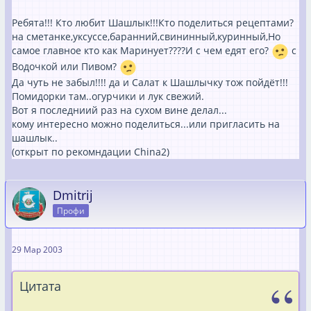
Ребята!!! Кто любит Шашлык!!!Кто поделиться рецептами?
на сметанке,уксуссе,баранний,свининный,куринный,Но
самое главное кто как Маринует????И с чем едят его?
с
Водочкой или Пивом?
Да чуть не забыл!!!! да и Салат к Шашлычку тож пойдёт!!!
Помидорки там..огурчики и лук свежий.
Вот я последниий раз на сухом вине делал...
кому интересно можно поделиться...или пригласить на
шашлык..
(открыт по рекомндации China2)
Dmitrij
Профи
29 Мар 2003
Цитата