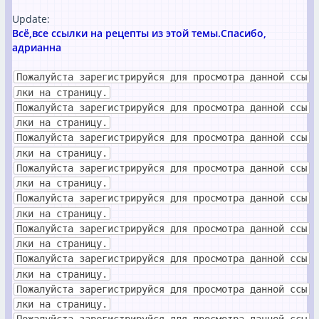
Update:
Всё,все ссылки на рецепты из этой темы.Спасибо,
адрианна
Пожалуйста зарегистрируйся для просмотра данной ссы
лки на страницу.
Пожалуйста зарегистрируйся для просмотра данной ссы
лки на страницу.
Пожалуйста зарегистрируйся для просмотра данной ссы
лки на страницу.
Пожалуйста зарегистрируйся для просмотра данной ссы
лки на страницу.
Пожалуйста зарегистрируйся для просмотра данной ссы
лки на страницу.
Пожалуйста зарегистрируйся для просмотра данной ссы
лки на страницу.
Пожалуйста зарегистрируйся для просмотра данной ссы
лки на страницу.
Пожалуйста зарегистрируйся для просмотра данной ссы
лки на страницу.