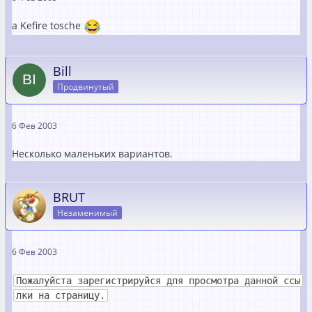
a Kefire tosche
Bill
Продвинутый
6 Фев 2003
Несколько маленьких вариантов.
BRUT
Незаменимый
6 Фев 2003
Пожалуйста зарегистрируйся для просмотра данной ссы
лки на страницу.