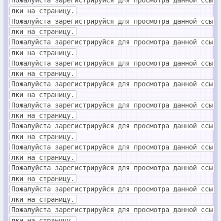
Пожалуйста зарегистрируйся для просмотра данной ссы
лки на страницу.
Пожалуйста зарегистрируйся для просмотра данной ссы
лки на страницу.
Пожалуйста зарегистрируйся для просмотра данной ссы
лки на страницу.
Пожалуйста зарегистрируйся для просмотра данной ссы
лки на страницу.
Пожалуйста зарегистрируйся для просмотра данной ссы
лки на страницу.
Пожалуйста зарегистрируйся для просмотра данной ссы
лки на страницу.
Пожалуйста зарегистрируйся для просмотра данной ссы
лки на страницу.
Пожалуйста зарегистрируйся для просмотра данной ссы
лки на страницу.
Пожалуйста зарегистрируйся для просмотра данной ссы
лки на страницу.
Пожалуйста зарегистрируйся для просмотра данной ссы
лки на страницу.
Пожалуйста зарегистрируйся для просмотра данной ссы
лки на страницу.