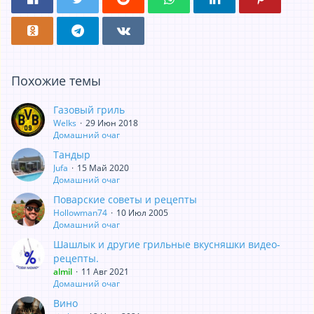
Похожие темы
Газовый гриль
Welks
29 Июн 2018
Домашний очаг
Тандыр
Jufa
15 Май 2020
Домашний очаг
Поварские советы и рецепты
Hollowman74
10 Июл 2005
Домашний очаг
Шашлык и другие грильные вкусняшки видео-
рецепты.
almil
11 Авг 2021
Домашний очаг
Вино