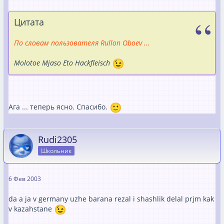
Цитата
По словам пользователя Rullon Oboev ...
Molotoe Mjaso Eto Hackfleisch
Ага ... теперь ясно. Спасибо.
Rudi2305
Школьник
6 Фев 2003
da a ja v germany uzhe barana rezal i shashlik delal prjm kak
v kazahstane