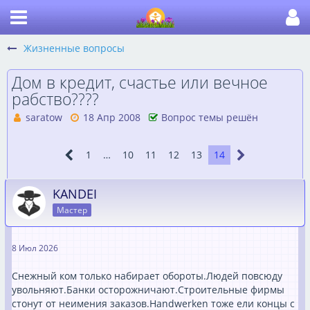
Жизненные вопросы
Дом в кредит, счастье или вечное
рабство????
saratow
18 Апр 2008
Вопрос темы решён
1
…
10
11
12
13
14
KANDEI
Мастер
8 Июл 2026
Снежный ком только набирает обороты.Людей повсюду
увольняют.Банки осторожничают.Строительные фирмы
стонут от неимения заказов.Handwerken тоже ели концы с