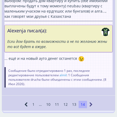
выбором: продать дом квартиру и купить (обе имобилии
выплачены будут к тому моменту) neubau (квартиру с
маленьким учаском на ердгешос или бунгалов) и алга...,
как говорят мои друзья с Казахстана
Alexenja писал(а):
Если дом брать по возможности а не по желанию жены
то всё будет в ажуре.
... ещё и на новый ауто денег останется
Сообщение было отредактировано 1 раз, последнее
редактирование пользователем
almil
: 1 Сообщения
пользователя drucha были объединены с этим сообщением. (
8
Июл 2026
).
1
…
10
11
12
13
14