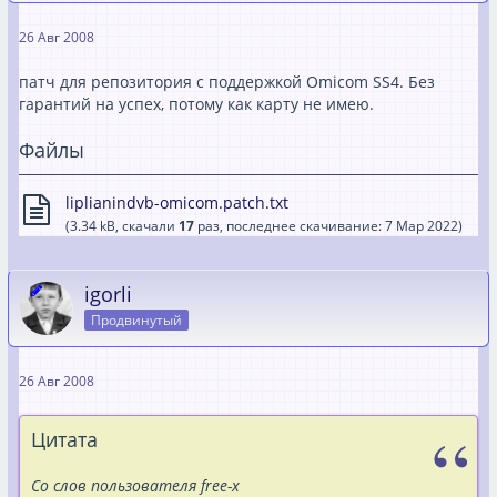
26 Авг 2008
патч для репозитория с поддержкой Omicom SS4. Без
гарантий на успех, потому как карту не имею.
Файлы
liplianindvb-omicom.patch.txt
(3.34 kB, скачали
17
раз, последнее скачивание:
7 Мар 2022
)
igorli
Продвинутый
26 Авг 2008
Цитата
Со слов пользователя free-x