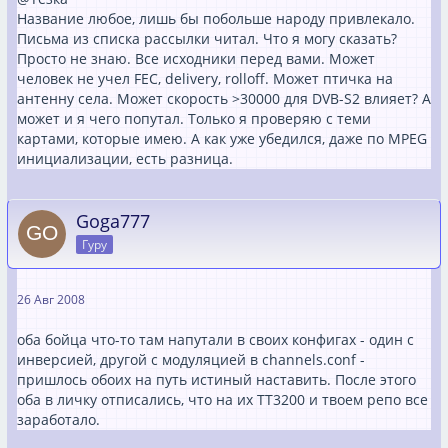
Название любое, лишь бы побольше народу привлекало.
Письма из списка рассылки читал. Что я могу сказать?
Просто не знаю. Все исходники перед вами. Может
человек не учел FEC, delivery, rolloff. Может птичка на
антенну села. Может скорость >30000 для DVB-S2 влияет? А
может и я чего попутал. Только я проверяю с теми
картами, которые имею. А как уже убедился, даже по MPEG
инициализации, есть разница.
Goga777
Гуру
26 Авг 2008
оба бойца что-то там напутали в своих конфигах - один с
инверсией, другой с модуляцией в channels.conf -
пришлось обоих на путь истиный наставить. После этого
оба в личку отписались, что на их ТТ3200 и твоем репо все
заработало.