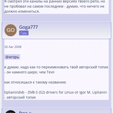
Я смотрел эти каналы на ранних версиях твоего репо, но
не пробовал на самом последнем - думаю, что ничего не
должно измениться.
Goga777
Гуру
26 Авг 2008
игорь
я думаю, надо как-то переименовать твой авторский топик
- он намного шире, чем Tevii
как относишься к такому названию
liplianindvb - DVB-S (S2) drivers for Linux от Igor M. Liplianin
- авторский топик