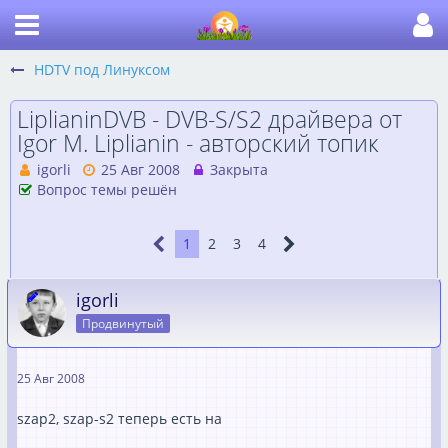
HDTV под Линуксом
LiplianinDVB - DVB-S/S2 драйвера от
Igor M. Liplianin - авторский топик
igorli
25 Авг 2008
Закрыта
Вопрос темы решён
1
2
3
4
igorli
Продвинутый
25 Авг 2008
szap2, szap-s2 теперь есть на