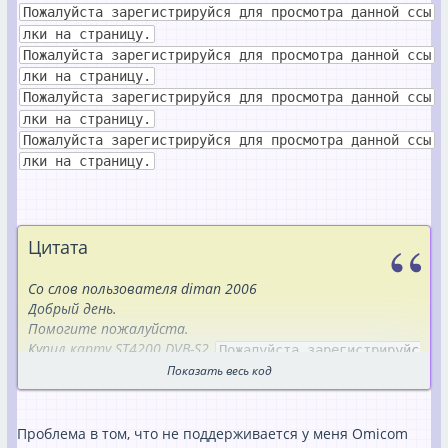
Пожалуйста зарегистрируйся для просмотра данной ссы
лки на страницу.
Пожалуйста зарегистрируйся для просмотра данной ссы
лки на страницу.
Пожалуйста зарегистрируйся для просмотра данной ссы
лки на страницу.
Пожалуйста зарегистрируйся для просмотра данной ссы
лки на страницу.
Цитата
Со слов пользователя diman 2006
Добрый день.
Помогите пожалуйста.
Купил карту ST4200 DVB-S2
Пожалуйста зарегистрируйс
Показать весь код
я для просмотра данной ссылки на страницу.
взял материнку на AMD 780G, проц Fenom 9750, 2 гига
оперативки и решил сделать VDR.
На форуме нашел описание и сделал все как описано здесь
Проблема в том, что не поддерживается у меня Omicom