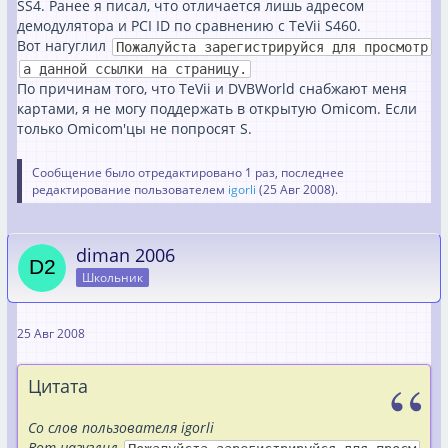
SS4. Ранее я писал, что отличается лишь адресом
Пожалуйста зарегистрируйся для просмотра данной
демодулятора и PCI ID по сравнению с TeVii S460.
ссылки на страницу.
Вот нагуглил
Все устанавливал на дистрибутиве ubuntu-8.04-desktop-
Пожалуйста зарегистрируйся для просмотр
amd64.iso
а данной ссылки на страницу.
После нескольких дней наконецто удалось запустить xine
По причинам того, что TeVii и DVBWorld снабжают меня
(спасибо огромное всем тем кто потратил на меня свое
картами, я не могу поддержать в открытую Omicom. Если
время и нервы =) )
только Omicom'цы не попросят S.
Но было маленькое разачарование, VDR невидел карту
DVB-S2.
Сообщение было отредактировано 1 раз, последнее
Помучев опять своих товарищей
перепробовав
редактирование пользователем
igorli
(
25 Авг 2008
).
много чего, но результата небыло, карты как небыло
так и нет.
Потом обратился к Goga777 (спасибо ему) он
diman 2006
посоветоввал поставить драйвер liplianindvb-
Школьник
6dd06d27bbf0.tar.bz2, что и было сделано, но результата
небыло.
лог программы dmesg в прикрепленном файле.
25 Авг 2008
Товарищи... помогите пожалуйста найти проблему
Цитата
Спасибо.
Со слов пользователя igorli
Вот нагуглил