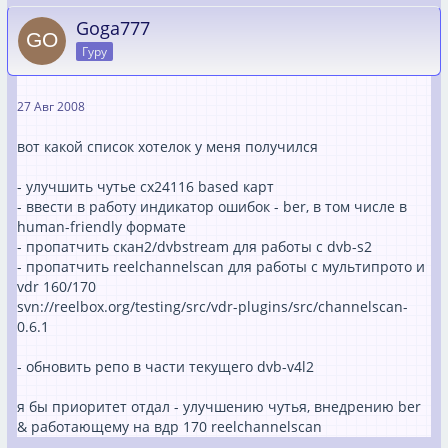
Goga777
Гуру
27 Авг 2008
вот какой список хотелок у меня получился
- улучшить чутье cx24116 based карт
- ввести в работу индикатор ошибок - ber, в том числе в
human-friendly формате
- пропатчить скан2/dvbstream для работы с dvb-s2
- пропатчить reelchannelscan для работы с мультипрото и
vdr 160/170
svn://reelbox.org/testing/src/vdr-plugins/src/channelscan-
0.6.1
- обновить репо в части текущего dvb-v4l2
я бы приоритет отдал - улучшению чутья, внедрению ber
& работающему на вдр 170 reelchannelscan