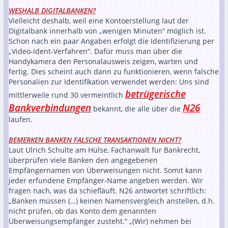
WESHALB DIGITALBANKEN?
Vielleicht deshalb, weil eine Kontoerstellung laut der
Digitalbank innerhalb von „wenigen Minuten“ möglich ist.
Schon nach ein paar Angaben erfolgt die Identifizierung per
„Video-Ident-Verfahren“. Dafür muss man über die
Handykamera den Personalausweis zeigen, warten und
fertig. Dies scheint auch dann zu funktionieren, wenn falsche
Personalien zur Identifikation verwendet werden: Uns sind
betrügerische
mittlerweile rund 30 vermeintlich
Bankverbindungen
N26
bekannt, die alle über die
laufen.
BEMERKEN BANKEN FALSCHE TRANSAKTIONEN NICHT?
Laut Ulrich Schulte am Hülse, Fachanwalt für Bankrecht,
überprüfen viele Banken den angegebenen
Empfängernamen von Überweisungen nicht. Somit kann
jeder erfundene Empfänger-Name angeben werden. Wir
fragen nach, was da schiefläuft. N26 antwortet schriftlich:
„Banken müssen (…) keinen Namensvergleich anstellen, d.h.
nicht prüfen, ob das Konto dem genannten
Überweisungsempfänger zusteht.“ „(Wir) nehmen bei