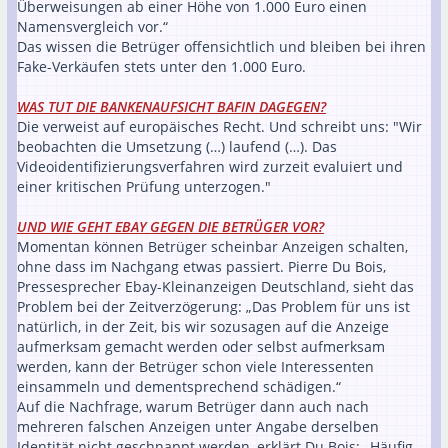
Überweisungen ab einer Höhe von 1.000 Euro einen
Namensvergleich vor.“
Das wissen die Betrüger offensichtlich und bleiben bei ihren
Fake-Verkäufen stets unter den 1.000 Euro.
WAS TUT DIE BANKENAUFSICHT BAFIN DAGEGEN?
Die verweist auf europäisches Recht. Und schreibt uns: "Wir
beobachten die Umsetzung (…) laufend (…). Das
Videoidentifizierungsverfahren wird zurzeit evaluiert und
einer kritischen Prüfung unterzogen."
UND WIE GEHT EBAY GEGEN DIE BETRÜGER VOR?
Momentan können Betrüger scheinbar Anzeigen schalten,
ohne dass im Nachgang etwas passiert. Pierre Du Bois,
Pressesprecher Ebay-Kleinanzeigen Deutschland, sieht das
Problem bei der Zeitverzögerung: „Das Problem für uns ist
natürlich, in der Zeit, bis wir sozusagen auf die Anzeige
aufmerksam gemacht werden oder selbst aufmerksam
werden, kann der Betrüger schon viele Interessenten
einsammeln und dementsprechend schädigen.“
Auf die Nachfrage, warum Betrüger dann auch nach
mehreren falschen Anzeigen unter Angabe derselben
Identität nicht geschnappt werden, erklärt Du Bois: „Häufig