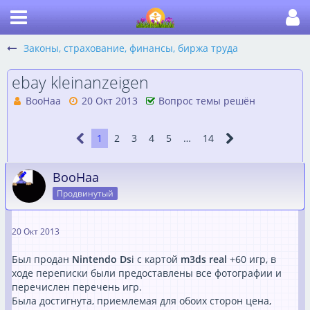
Законы, страхование, финансы, биржа труда
ebay kleinanzeigen
ВооНаа
20 Окт 2013
Вопрос темы решён
1
2
3
4
5
…
14
ВооНаа
Продвинутый
20 Окт 2013
Был продан
Nintendo Ds
i c картой
m3ds real
+60 игр, в
ходе переписки были предоставлены все фотографии и
перечислен перечень игр.
Была достигнута, приемлемая для обоих сторон цена,