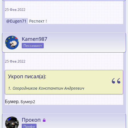
25 Фев 2022
Eugen71
Респект !
Kamen987
Пессимист
25 Фев 2022
Укроп писал(а):
1. Огородников Константин Андреевич
, Бумер2
Бумер
Прокоп
Профи