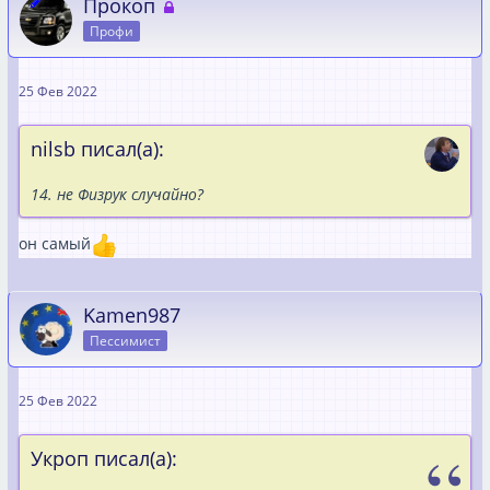
Прокоп
Профи
25 Фев 2022
nilsb писал(а):
14. не Физрук случайно?
он самый
Kamen987
Пессимист
25 Фев 2022
Укроп писал(а):