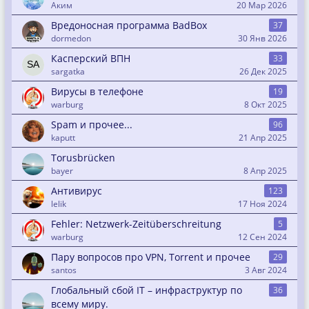
Аким
20 Мар 2026
Вредоносная программа BadBox
37
dormedon
30 Янв 2026
Касперский ВПН
33
sargatka
26 Дек 2025
Вирусы в телефоне
19
warburg
8 Окт 2025
Spam и прочее...
96
kaputt
21 Апр 2025
Torusbrücken
bayer
8 Апр 2025
Антивирус
123
lelik
17 Ноя 2024
Fehler: Netzwerk-Zeitüberschreitung
5
warburg
12 Сен 2024
Пару вопросов про VPN, Torrent и прочее
29
santos
3 Авг 2024
Глобальный сбой IT – инфраструктур по
36
всему миру.