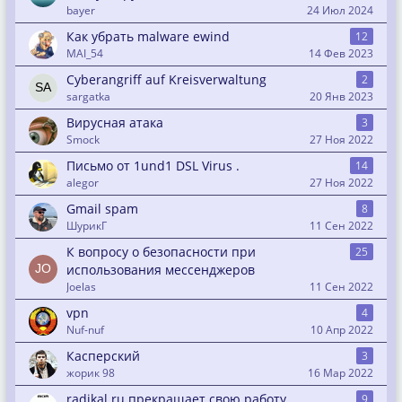
bayer
24 Июл 2024
Как убрать malware ewind
12
MAI_54
14 Фев 2023
Cyberangriff auf Kreisverwaltung
2
sargatka
20 Янв 2023
Вирусная атака
3
Smock
27 Ноя 2022
Письмо от 1und1 DSL Virus .
14
alegor
27 Ноя 2022
Gmail spam
8
ШурикГ
11 Сен 2022
К вопросу о безопасности при
25
использования мессенджеров
Joelas
11 Сен 2022
vpn
4
Nuf-nuf
10 Апр 2022
Касперский
3
жорик 98
16 Мар 2022
radikal.ru прекращает свою работу
9