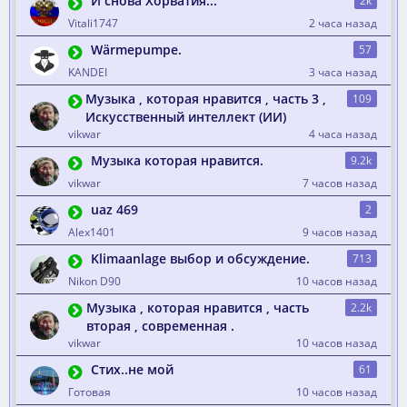
И снова Хорватия...
2k
Vitali1747
2 часа назад
​Wärmepumpe.
57
KANDEI
3 часа назад
Музыка , которая нравится , часть 3 ,
109
Искусственный интеллект (ИИ)
vikwar
4 часа назад
Музыка которая нравится.
9.2k
vikwar
7 часов назад
uaz 469
2
Alex1401
9 часов назад
Klimaanlage выбор и обсуждение.
713
Nikon D90
10 часов назад
Музыка , которая нравится , часть
2.2k
вторая , современная .
vikwar
10 часов назад
Стих..не мой
61
Готовая
10 часов назад