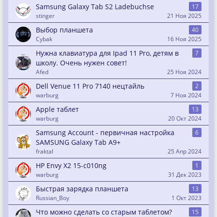
Samsung Galaxy Tab S2 Ladebuchse
17
stinger
21 Ноя 2025
Выбор планшета
40
Cybak
16 Ноя 2025
Нужна клавиатура для Ipad 11 Pro, детям в
7
школу. Очень нужен совет!
Afed
25 Ноя 2024
Dell Venue 11 Pro 7140 нецтайль
2
warburg
7 Ноя 2024
Apple таблет
13
warburg
20 Окт 2024
Samsung Account - первичная настройка
6
SAMSUNG Galaxy Tab A9+
fraktal
25 Апр 2024
HP Envy X2 15-c010ng
1
warburg
31 Дек 2023
Быстрая зарядка планшета
13
Russian_Boy
1 Окт 2023
Что можно сделать со старым таблетом?
15