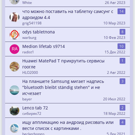
White
26 Авг 2023
что можно поставить на таблетку самсунг с
14
адроидом 4.4
grig541198
10 Мар 2023
odys tabletпопа
8
warburg
10 Фев 2023
Medion lifetab s9714
10
radist1
15 Дек 2022
Huawei MatePad T прикрутить сервисы
1
гоогле
HLO2000
2 Авг 2022
На планшете Samsung мигает надпись
3
"bluetooth bleibt ständig stehen" и не
исчезает
bayer
20 Июл 2022
Lenco tab 72
2
сибиряк72
18 Мар 2022
ищу аппликацию на андроид рисовать или
4
вести список с картинками .
beckerbongo
5 Дек 2021