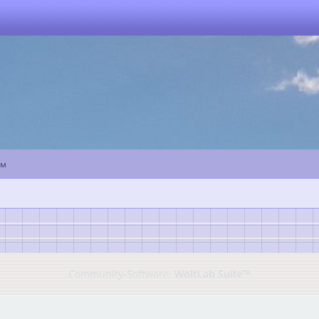
ум
Community-Software:
WoltLab Suite™