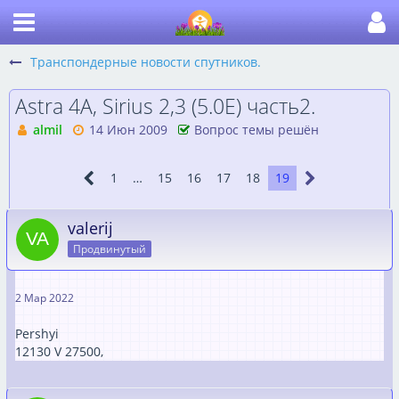
Транспондерные новости спутников.
Astra 4A, Sirius 2,3 (5.0Е) часть2.
almil
14 Июн 2009
Вопрос темы решён
1
…
15
16
17
18
19
valerij
Продвинутый
2 Мар 2022
Pershyi
12130 V 27500,