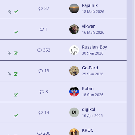
Pajalnik
37
18 Май 2026
vikwar
1
16 Май 2026
Russian_Boy
352
30 Янв 2026
Ge-Pard
13
25 Янв 2026
Robin
3
18 Янв 2026
digikol
14
16 Дек 2025
KROC
200