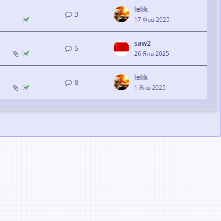
lelik
3
17 Фев 2025
saw2
5
26 Янв 2025
lelik
8
1 Янв 2025