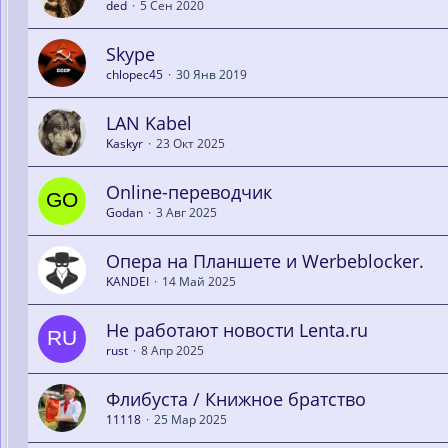
ded
5 Сен 2020
Skype
chlopec45
30 Янв 2019
LAN Kabel
Kaskyr
23 Окт 2025
Online-переводчик
Godan
3 Авг 2025
Опера на Планшете и Werbeblocker.
KANDEI
14 Май 2025
Не работают новости Lenta.ru
rust
8 Апр 2025
Флибуста / Книжное братство
11118
25 Мар 2025