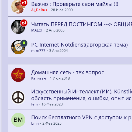
Важно : Проверьте свои майлы !!!
Al_DeRus
28 Июл 2009
Читать ПЕРЕД ПОСТИНГОМ ---> ОБЩ
MALOI
2 Апр 2005
PC-Internet-Notdienst(авторская тема)
mike777
3 Апр 2004
Домашняя сеть - тех вопрос
Капитан
1 Июн 2018
Искусственный Интеллект (ИИ), Künstliche I
область применения, ошибки, опыт и
fem
16 Фев 2023
Поиск бесплатного VPN с доступом к p
bmn
2 Фев 2025