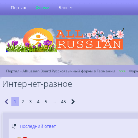
Портал
Форум
Блог
Портал - Allrussian Board Русскоязычный форум в Германии
Фор
Интернет-разное
1
2
3
4
5
…
45
Последний ответ