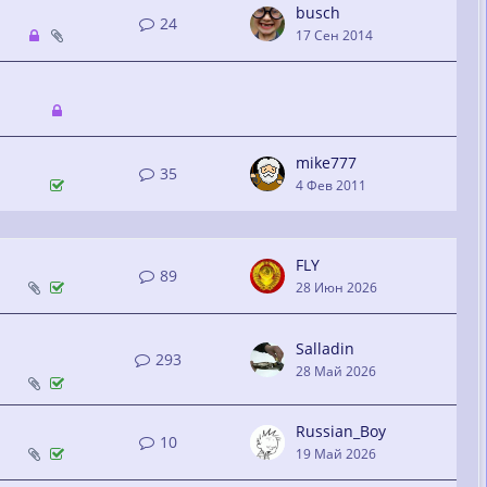
busch
24
17 Сен 2014
mike777
35
4 Фев 2011
FLY
89
28 Июн 2026
Salladin
293
28 Май 2026
Russian_Boy
10
19 Май 2026