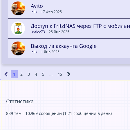
Аvito
lelik
17 Фев 2025
Доступ к Fritz!NAS через FTP с мобиль
uralec73
25 Янв 2025
Выход из аккаунта Google
lelik
1 Янв 2025
1
2
3
4
5
…
45
Статистика
889 тем - 10,969 сообщений (1.21 сообщений в день)