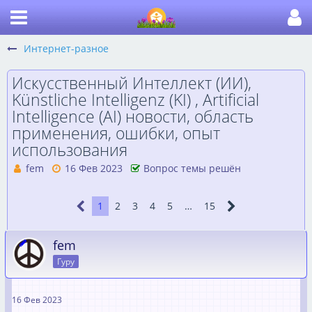
Интернет-разное
Искусственный Интеллект (ИИ),
Künstliche Intelligenz (KI) , Artificial
Intelligence (AI) новости, область
применения, ошибки, опыт
использования
fem
16 Фев 2023
Вопрос темы решён
1
2
3
4
5
…
15
fem
Гуру
16 Фев 2023