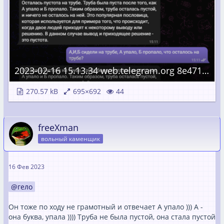
2023-02-16 15.13.34 web.telegram.org 8e471748448d.png
270.57 kB
695×692
44
freeXman
вольный каменщик
16 Фев 2023
гело
Он тоже по ходу не грамотный и отвечает А упало ))) А -
она буква, упала )))) Труба не была пустой, она стала пустой