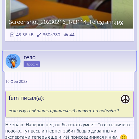
Screenshot_20230216_143114_Telegram.jpg
48.36 kB
360×780
44
гело
Профи
16 Фев 2023
fem писал(а):
если ему сообщить правильный ответ, он поймёт ?
Не знаю. Наверно нет, он быкокать умеет. То есть ничего
нового,, тут весь интернет забит быдло диванными
экспертами теперь еще и ИИ присоединился к ним.